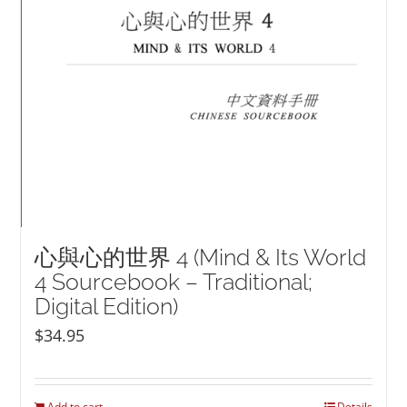
心與心的世界 4 (Mind & Its World
4 Sourcebook – Traditional;
Digital Edition)
$
34.95
Add to cart
Details