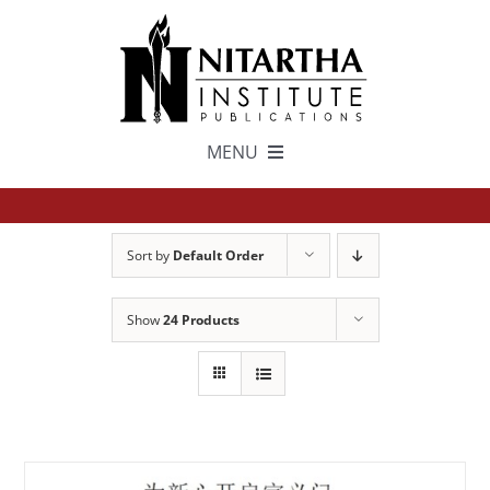
Skip
to
content
MENU
TEXTS
Sort by
Default Order
中文
Show
24 Products
ESPAÑOL
GET INVOLVED