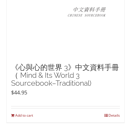
《心與心的世界 3》中文資料手冊
（ Mind & Its World 3
Sourcebook–Traditional)
$
44.95
Add to cart
Details