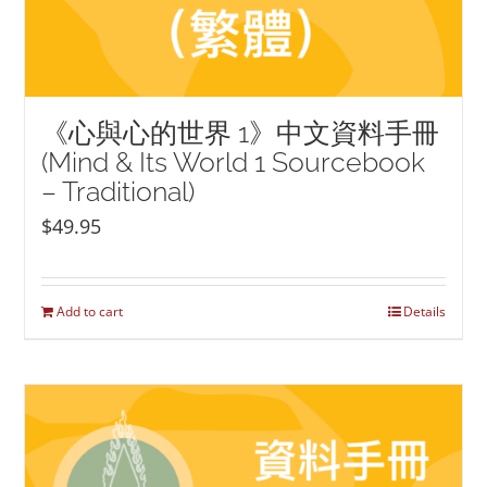
《心與心的世界 1》中文資料手冊
(Mind & Its World 1 Sourcebook
– Traditional)
$
49.95
Add to cart
Details