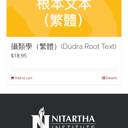
攝類學（繁體）(Düdra Root Text)
$
18.95
Add to cart
Details