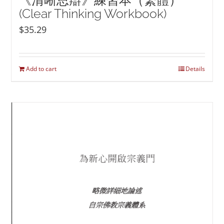
《清晰思辯》練習本（繁體）
(Clear Thinking Workbook)
$
35.29
Add to cart
Details