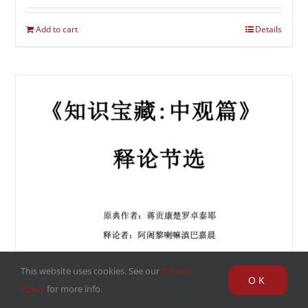
Add to cart
Details
This website uses cookies. See our
Privacy
OK
Policy
for more info.