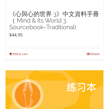
《心與心的世界 3》中文資料手冊
（ Mind & Its World 3
Sourcebook–Traditional)
$
44.95
Add to cart
Details