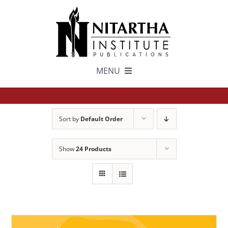
Skip
to
content
MENU
TEXTS
Sort by
Default Order
中文
Show
24 Products
ESPAÑOL
GET INVOLVED