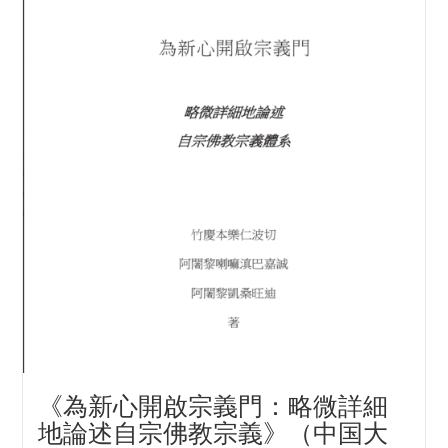
《為新心開啟宗義門：略微詳細
地論述自宗佛教宗義》（中国大