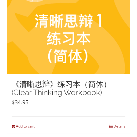
《清晰思辩》练习本（简体）
(Clear Thinking Workbook)
$
34.95
Add to cart
Details