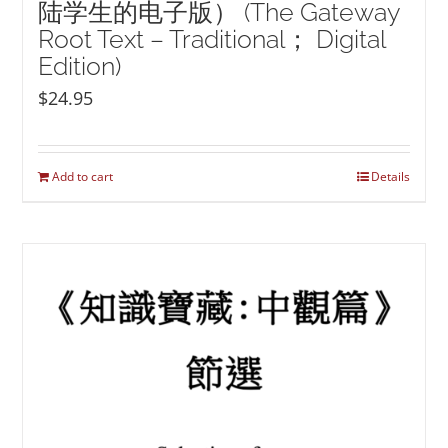
陆学生的电子版） (The Gateway
Root Text – Traditional； Digital
Edition)
$
24.95
Add to cart
Details