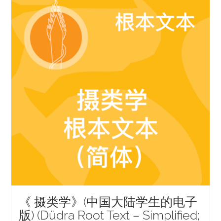
NEW and UPCOMING PUBLICATIONS
ABOUT
DONATE
Cart
My Account
《 摄类学》(中国大陆学生的电子
版) (Düdra Root Text – Simplified;