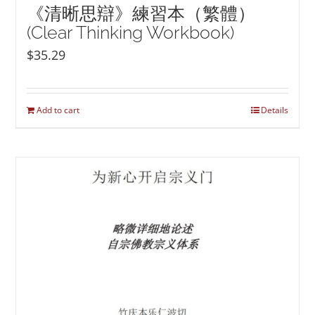
《清晰思辯》練習本（繁體）
(Clear Thinking Workbook)
$
35.29
Add to cart
Details