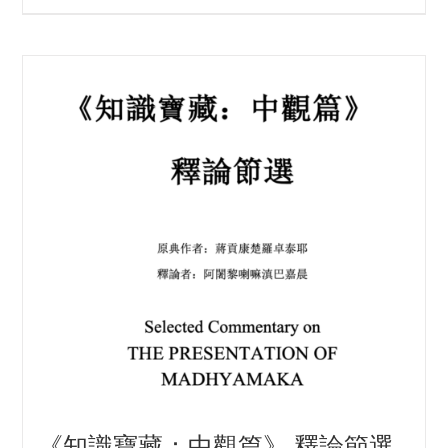
《知識寶藏：中觀篇》 釋論節選