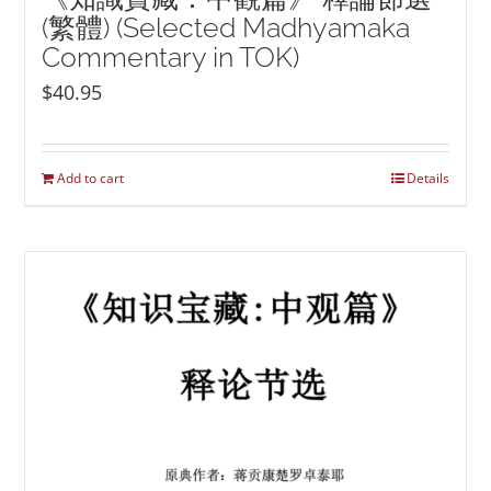
(繁體) (Selected Madhyamaka
Commentary in TOK)
$
40.95
Add to cart
Details