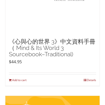
《心與心的世界 3》中文資料手冊
（ Mind & Its World 3
Sourcebook–Traditional)
$
44.95
Add to cart
Details