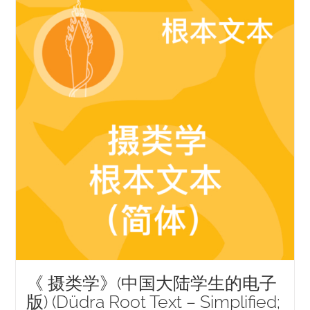
NEW and UPCOMING PUBLICATIONS
ABOUT
DONATE
Cart
My Account
《 摄类学》(中国大陆学生的电子
版) (Düdra Root Text – Simplified;