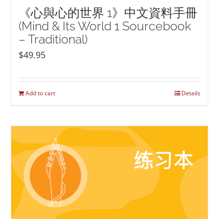
《心與心的世界 1》中文資料手冊
(Mind & Its World 1 Sourcebook
– Traditional)
$
49.95
Add to cart
Details