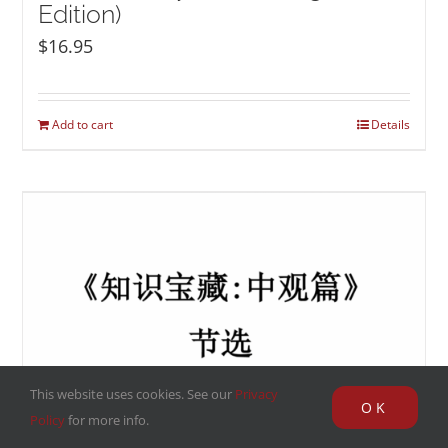
Edition)
$
16.95
Add to cart
Details
This website uses cookies. See our
Privacy
OK
Policy
for more info.