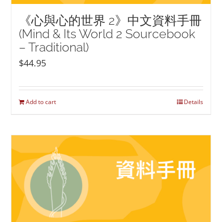
《心與心的世界 2》中文資料手冊
(Mind & Its World 2 Sourcebook
– Traditional)
$
44.95
Add to cart
Details