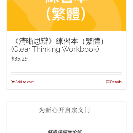
《清晰思辯》練習本（繁體）
(Clear Thinking Workbook)
$
35.29
Add to cart
Details