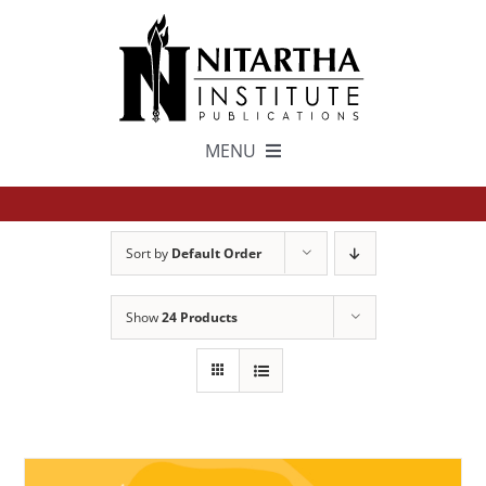
Skip
to
content
MENU
TEXTS
Sort by
Default Order
中文
Show
24 Products
ESPAÑOL
GET INVOLVED