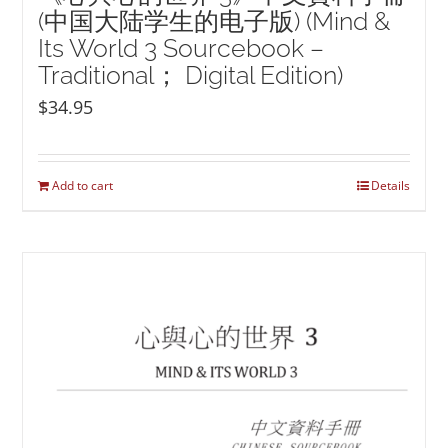
(中国大陆学生的电子版) (Mind &
Its World 3 Sourcebook –
Traditional； Digital Edition)
$
34.95
Add to cart
Details