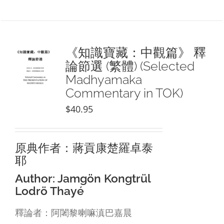
《知識寶藏：中觀篇》 釋
論節選 (繁體) (Selected
Madhyamaka
Commentary in TOK)
$
40.95
原典作者：蔣貢康楚羅卓泰
耶
Author: Jamgön Kongtrül
Lodrö Thayé
釋論者：阿闍黎喇嘛滇巴嘉晨