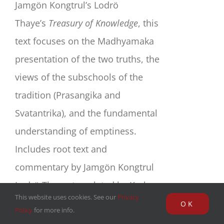
Jamgön Kongtrul’s Lodrö
Thaye’s
Treasury of Knowledge
, this
text focuses on the Madhyamaka
presentation of the two truths, the
views of the subschools of the
tradition (Prasangika and
Svatantrika), and the fundamental
understanding of emptiness.
Includes root text and
commentary by Jamgön Kongtrul
Lodrö Thaye, translated by Karl
This website uses cookies. See our
Privacy
Brunnhölzl.
OK
Policy
for more info.