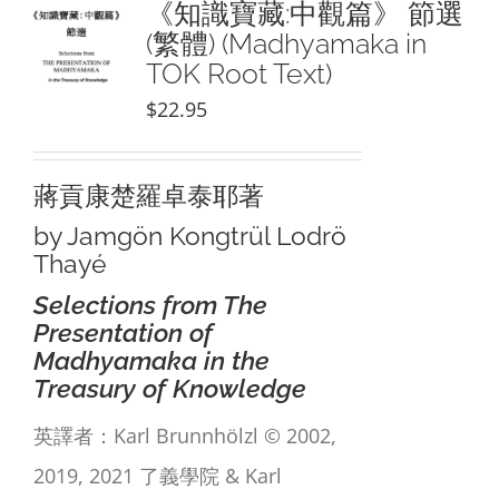
《知識寶藏:中觀篇》 節選
(繁體) (Madhyamaka in
TOK Root Text)
$
22.95
蔣貢康楚羅卓泰耶著
by Jamgön Kongtrül Lodrö
Thayé
Selections from The
Presentation of
Madhyamaka in the
Treasury of Knowledge
英譯者：Karl Brunnhölzl © 2002,
2019, 2021 了義學院 & Karl