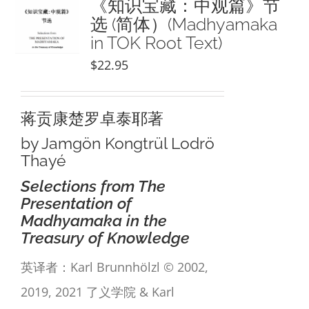
《知识宝藏：中观篇》节
选 (简体）(Madhyamaka
in TOK Root Text)
$
22.95
蒋贡康楚罗卓泰耶著
by Jamgön Kongtrül Lodrö
Thayé
Selections from The
Presentation of
Madhyamaka in the
Treasury of Knowledge
英译者：Karl Brunnhölzl © 2002,
2019, 2021 了义学院 & Karl