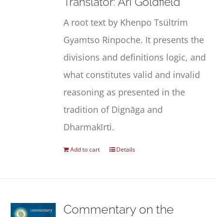
Translator: Ari Goldfield
A root text by Khenpo Tsültrim
Gyamtso Rinpoche. It presents the
divisions and definitions logic, and
what constitutes valid and invalid
reasoning as presented in the
tradition of Dignāga and
Dharmakīrti.
Add to cart
Details
Commentary on the