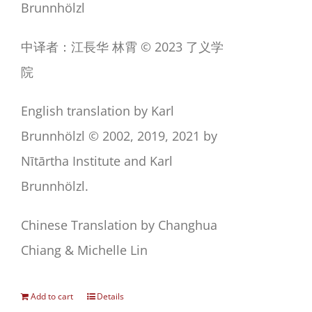
Brunnhölzl
中译者：江長华 林霄 © 2023 了义学
院
English translation by Karl
Brunnhölzl © 2002, 2019, 2021 by
Nītārtha Institute and Karl
Brunnhölzl.
Chinese Translation by Changhua
Chiang & Michelle Lin
Add to cart
Details