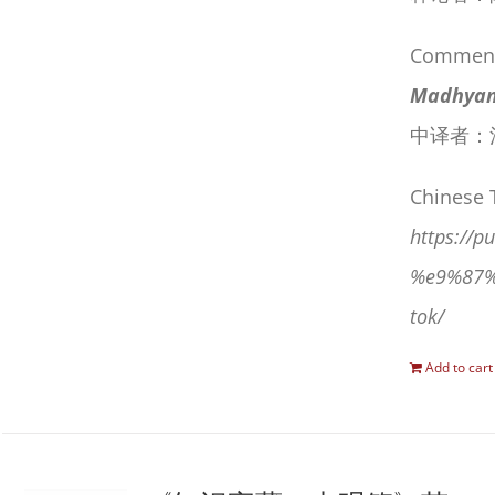
Commenta
Madhyama
中译者：
Chinese 
https:/
%e9%87%
tok/
Add to cart