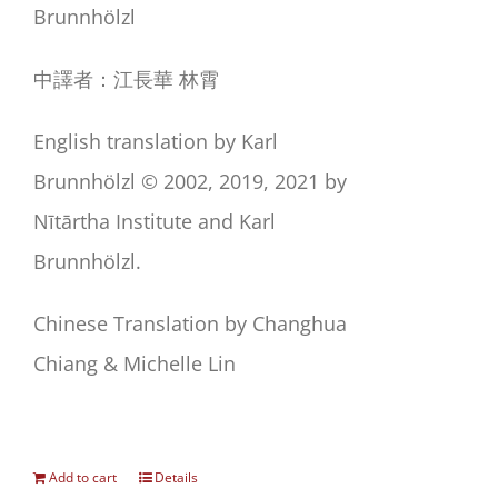
Brunnhölzl
中譯者：江長華 林霄
English translation by Karl
Brunnhölzl © 2002, 2019, 2021 by
Nītārtha Institute and Karl
Brunnhölzl.
Chinese Translation by Changhua
Chiang & Michelle Lin
Add to cart
Details