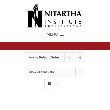
Skip
to
content
MENU
TEXTS
Sort by
Default Order
中文
Show
24 Products
ESPAÑOL
GET INVOLVED