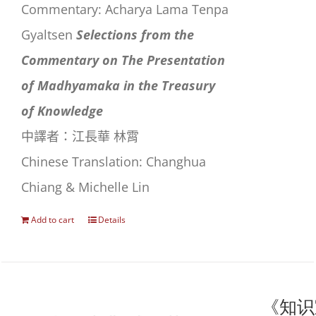
Commentary: Acharya Lama Tenpa
Gyaltsen
Selections from the
Commentary on The Presentation
of Madhyamaka in the Treasury
of Knowledge
中譯者：江長華 林霄
Chinese Translation: Changhua
Chiang & Michelle Lin
Add to cart
Details
《知识宝藏