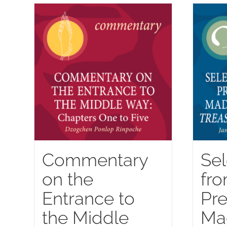
Commentary
Sel
on the
fro
Entrance to
Pre
the Middle
Ma