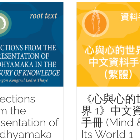
&
Its
World
3
Sourcebook
–
Simplified;
Digital
Edition)
ections
《心與心的
quantity
m the
界 1》中文
sentation of
手冊 (Mind 
dhyamaka
Its World 1