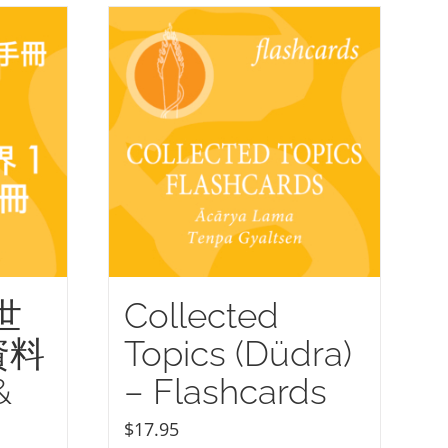
世
Collected
資料
Topics (Düdra)
&
– Flashcards
$
17.95