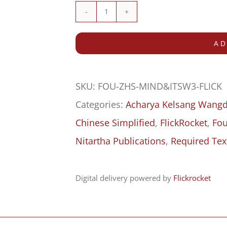
《心
与
AD
心
的
SKU:
FOU-ZHS-MIND&ITSW3-FLICK
世
Categories:
Acharya Kelsang Wangd
界
Chinese Simplified
,
FlickRocket
,
Fou
3》
Nitartha Publications
,
Required Tex
中
文
Digital delivery powered by
Flickrocket
资
料
手