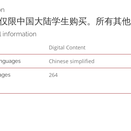
册
on
(中
仅限中国大陆学生购买。所有其他
国
l information
大
Digital Content
陆
学
Chinese simplified
anguages
生
264
pages
的
电
子
版)
(Mind