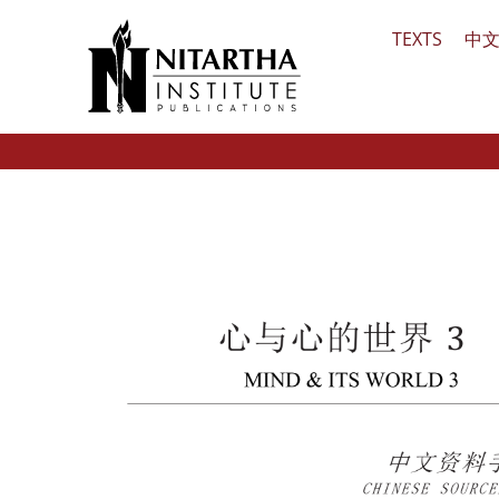
Skip
TEXTS
中
to
content