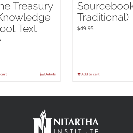
the Treasury
Sourcebook
 Knowledge
Traditional)
oot Text
$
49.95
5
 cart
Details
Add to cart