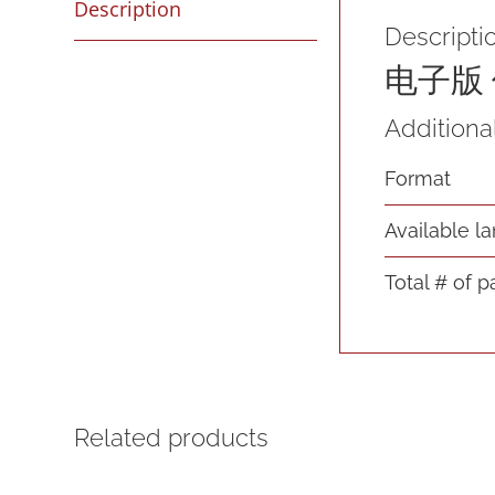
Description
Descripti
电子版
Additiona
Format
Available l
Total # of 
Related products