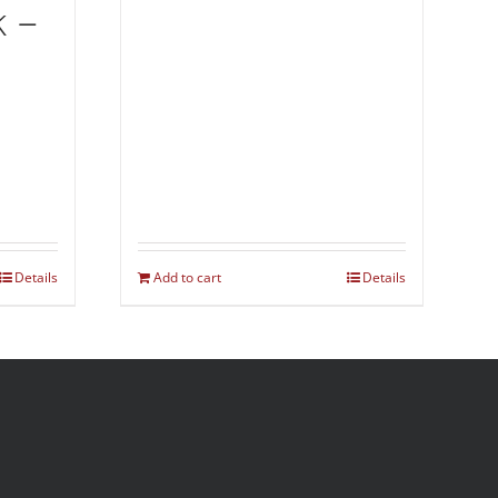
 –
Details
Add to cart
Details