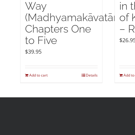
Way
in 
(Madhyamakāvatāra):
of
Chapters One
– R
to Five
$
26.9
$
39.95
Add to cart
Details
Add to