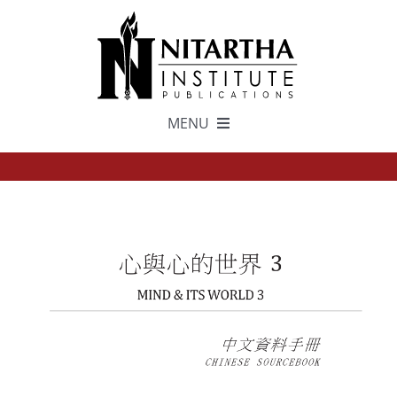
Skip
to
content
MENU
TEXTS
中文
ESPAÑOL
GET INVOLVED