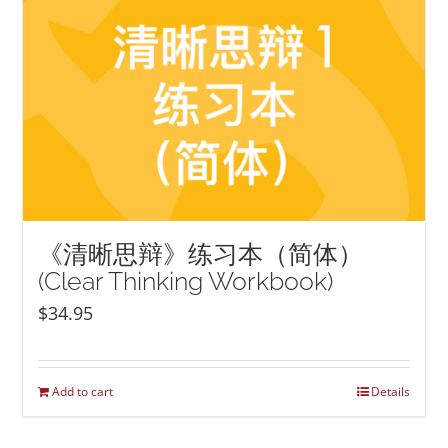
《清晰思辩》练习本（简体）
(Clear Thinking Workbook)
$
34.95
Add to cart
Details