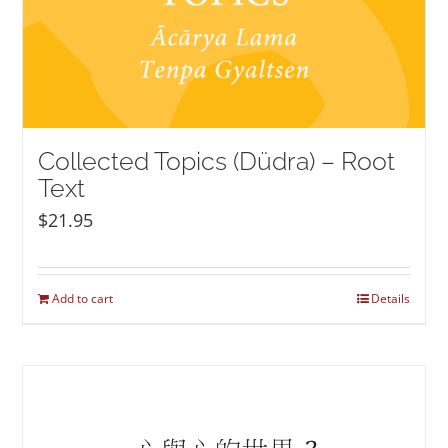
Collected Topics (Düdra) – Root
Text
$
21.95
Add to cart
Details