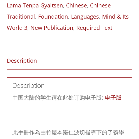
Lama Tenpa Gyaltsen
,
Chinese
,
Chinese
中
Traditional
,
Foundation
,
Languages
,
Mind & Its
文
World 3
,
New Publication
,
Required Text
資
料
手
Description
冊
（
Description
Mind
中国大陆的学生请在此处订购电子版:
电子版
&
Its
World
3
此手冊作為由竹慶本樂仁波切指導下的了義學