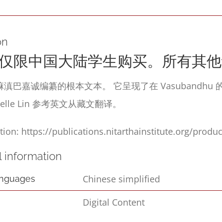
生
的
电
on
子
仅限中国大陆学生购买。所有其他
版)
滇巴嘉诚编纂的根本文本。 它呈现了在 Vasubandhu 的
(Düdra
helle Lin 参考英文从藏文翻译。
Root
Text
tion: https://publications.nitarthainstitute.org/produ
–
l information
Simplified;
Chinese simplified
anguages
Digital
Edition)
Digital Content
quantity