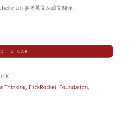
elle Lin 参考英文从藏文翻译。
D TO CART
LICK
ar Thinking
,
FlickRocket
,
Foundation
,