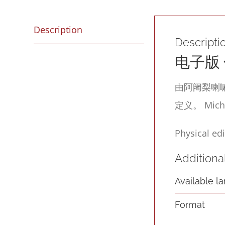
Description
Descripti
电子版
由阿阇梨喇嘛
定义。 Mic
Physical edi
Additiona
Available l
Format