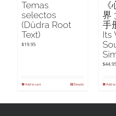
Temas
《
selectos
界
(Düdra Root
手册
Text)
Its
So
$
19.95
Sim
$
44.9
Add to cart
Details
Add to