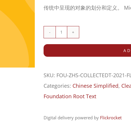
传统中呈现的对象的划分和定义。 Mich
《
摄
AD
类
学》
SKU:
FOU-ZHS-COLLECTEDT-2021-F
(中
Categories:
Chinese Simplified
,
Cle
国
Foundation Root Text
大
陆
Digital delivery powered by
Flickrocket
学