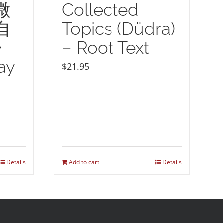
微
Collected
自
Topics (Düdra)
》
– Root Text
ay
$
21.95
Details
Add to cart
Details