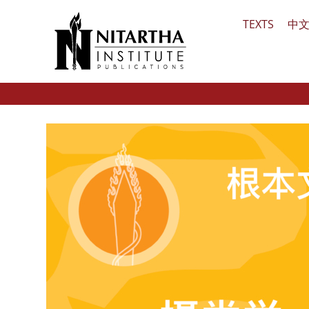
Skip
TEXTS
中
to
content