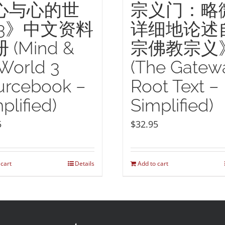
宗义门：略
心与心的世
详细地论述
 3》中文资料
宗佛教宗义
 (Mind &
(The Gatew
 World 3
Root Text –
urcebook –
Simplified)
plified)
$
32.95
5
 cart
Details
Add to cart