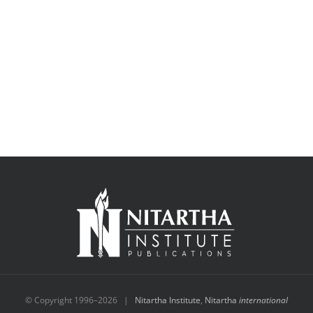
© Copyright 1996–
2026 |
Nitartha Institute
,
Nitartha
international