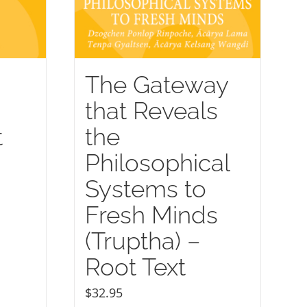
The Gateway
that Reveals
t
the
Philosophical
Systems to
Fresh Minds
(Truptha) –
Root Text
$
32.95