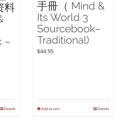
手冊（ Mind &
资料
Its World 3
&
Sourcebook–
Traditional)
 –
$
44.95
Details
Add to cart
Details