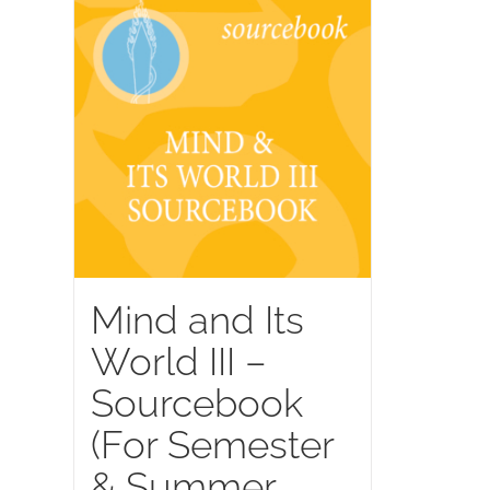
Mind and Its
World III –
Sourcebook
(For Semester
& Summer