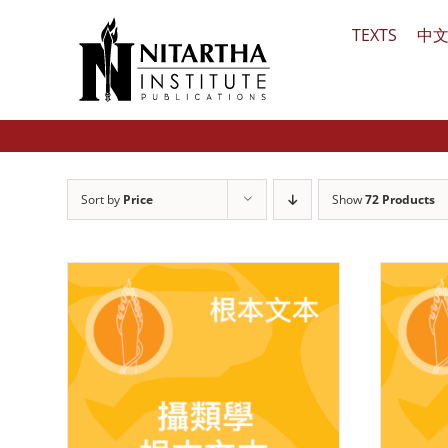
Skip
TEXTS
中
to
content
Sort by
Price
Show
72 Products