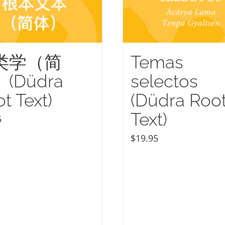
类学（简
Temas
(Düdra
selectos
t Text)
(Düdra Roo
Text)
5
$
19.95