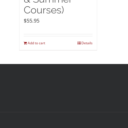
Courses)
$
55.95
Add to cart
Details