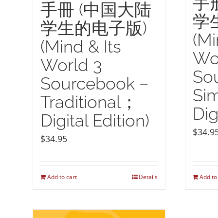
手
手冊 (中国大陆
学
学生的电子版)
(Mi
(Mind & Its
Wo
World 3
So
Sourcebook –
Sim
Traditional；
Dig
Digital Edition)
$
34.9
$
34.95
Add to cart
Details
Add to