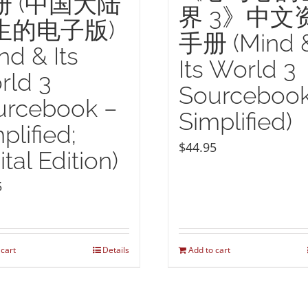
册 (中国大陆
界 3》中文
生的电子版)
手册 (Mind 
nd & Its
Its World 3
rld 3
Sourcebook
urcebook –
Simplified)
plified;
$
44.95
ital Edition)
5
 cart
Details
Add to cart